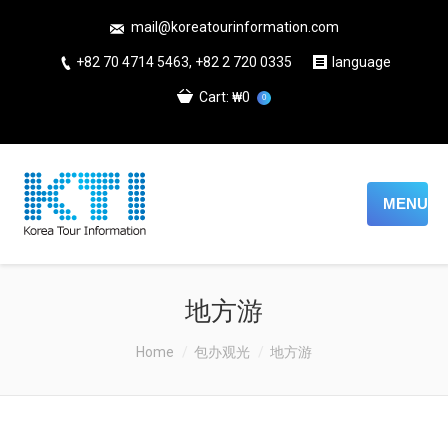
mail@koreatourinformation.com
+82 70 4714 5463, +82 2 720 0335
language
Cart:
₩0
0
MENU
地方游
You are here:
Home
包办观光
地方游