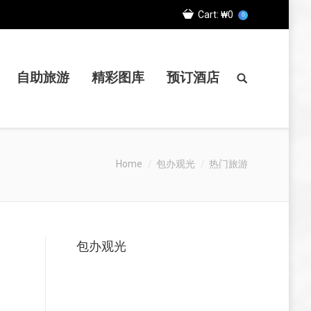
Cart:
₩0
0
自助旅游
精彩图库
预订酒店
Home
包办观光
热门旅游
包办观光