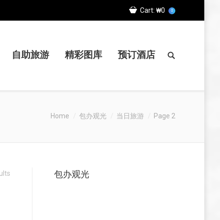
Cart:
₩0
0
自助旅游
精彩图库
预订酒店
Home
包办观光
当日旅游
Page 2
包办观光
ults