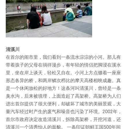
清溪川
在首尔的闹市里，我们看到一条流水淙淙的小河。那儿有
带着孩子的父母在徜徉漫步，有年轻的情侣把脚浸在溪水
里，坐在岸上谈天，轻松又自在。小河上方点缀着一座座
形态各异的桥，和两岸鳞次栉比的摩天高楼相映成趣。真
是一个休闲放松的好地方！这条河叫清溪川，曾经是一条
臭水沟，后来被填埋，上面造起了高架桥。高架桥为人们
进出首尔提供了很大便利，却破坏了城市的美丽景观，大
量汽车经过时产生的废气和噪音也污染了环境。2002年，
首尔市政府决定改造清溪川，拆除高架桥，开挖河道，还
清溪川一个清秀怡人的面貌。 一条印证朝鲜王国500年间