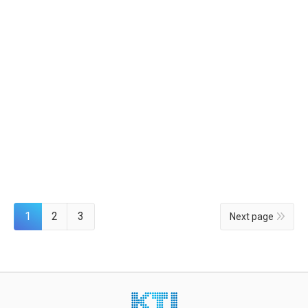
筑物的外观就觉得它本身就是一件艺术作品，给人
一种单纯平和的感觉。被称作是有世界水平且值得
一看的建筑物。此外，在灯火璀璨的晚上，它与附
近周边的流行时尚建筑物群交相辉映，让人叹为观
止。建筑的总设计师是现居伦敦的伊拉克籍世界级
女建筑师Zaha Hadid(扎哈.哈迪德)，曾担任2020年
东京夏季奥运会主会场的设计。
October 5, 2015
Leave a comment
观光胜地
By
hclee
1
2
3
Next page