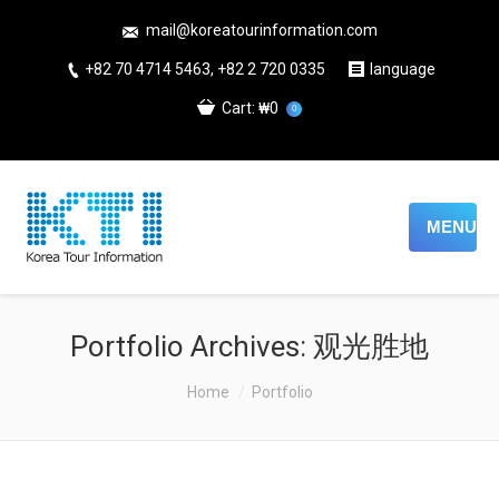
mail@koreatourinformation.com
+82 70 4714 5463, +82 2 720 0335
language
Cart:
₩0
0
MENU
Portfolio Archives:
观光胜地
You are here:
Home
Portfolio